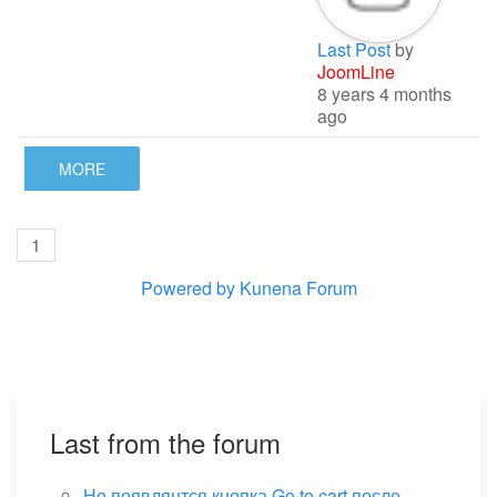
Last Post
by
JoomLine
8 years 4 months
ago
MORE
1
Powered by
Kunena Forum
Last from the forum
Не появлянтся кнопка Go to cart после