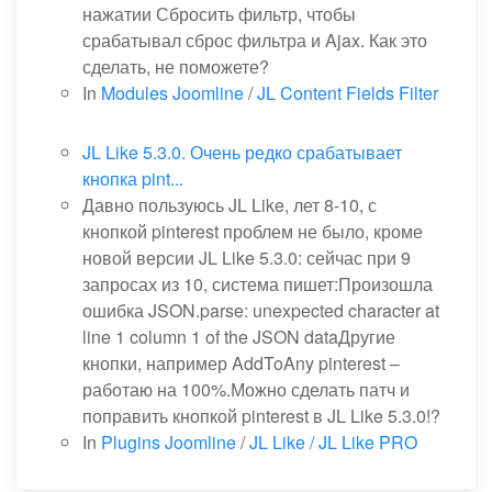
нажатии Сбросить фильтр, чтобы
срабатывал сброс фильтра и Ajax. Как это
сделать, не поможете?
In
Modules Joomline
/
JL Content Fields Filter
JL Like 5.3.0. Очень редко срабатывает
кнопка pint...
Давно пользуюсь JL Like, лет 8-10, с
кнопкой pinterest проблем не было, кроме
новой версии JL Like 5.3.0: сейчас при 9
запросах из 10, система пишет:Произошла
ошибка JSON.parse: unexpected character at
line 1 column 1 of the JSON dataДругие
кнопки, например AddToAny pinterest –
работаю на 100%.Можно сделать патч и
поправить кнопкой pinterest в JL Like 5.3.0!?
In
Plugins Joomline
/
JL Like / JL Like PRO