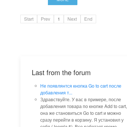
Start
Prev
1
Next
End
Last from the forum
Не появлянтся кнопка Go to cart после
добавления т...
Здравствуйте. У вас в примере, после
добавления товара по кнопке Add to cart,
она же становиться Go to cart и можно
сразу перейти в корзину. Я установил у
себя (Joomla 5). Все работает кроме