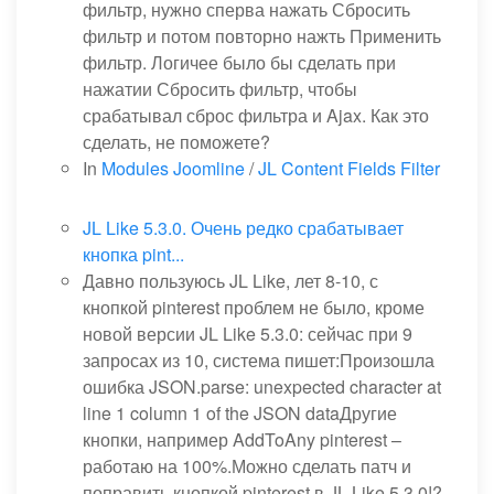
фильтр, нужно сперва нажать Сбросить
фильтр и потом повторно нажть Применить
фильтр. Логичее было бы сделать при
нажатии Сбросить фильтр, чтобы
срабатывал сброс фильтра и Ajax. Как это
сделать, не поможете?
In
Modules Joomline
/
JL Content Fields Filter
JL Like 5.3.0. Очень редко срабатывает
кнопка pint...
Давно пользуюсь JL Like, лет 8-10, с
кнопкой pinterest проблем не было, кроме
новой версии JL Like 5.3.0: сейчас при 9
запросах из 10, система пишет:Произошла
ошибка JSON.parse: unexpected character at
line 1 column 1 of the JSON dataДругие
кнопки, например AddToAny pinterest –
работаю на 100%.Можно сделать патч и
поправить кнопкой pinterest в JL Like 5.3.0!?