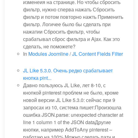
изменеия на странице. Но чтобы сбросить
фильтр, нужно сперва нажать Сбросить
фильтр и потом повторно нажть Применить
фильтр. Логичее было бы сделать при
нажатии Сбросить фильтр, чтобы
срабатывал сброс фильтра и Ajax. Как это
сделать, не поможете?
In
Modules Joomline
/
JL Content Fields Filter
JL Like 5.3.0. Очень редко срабатывает
кнопка pint...
Давно пользуюсь JL Like, лет 8-10, с
кнопкой pinterest проблем не было, кроме
новой версии JL Like 5.3.0: сейчас при 9
запросах из 10, система пишет:Произошла
ошибка JSON.parse: unexpected character at
line 1 column 1 of the JSON dataДругие
кнопки, например AddToAny pinterest –
работаю на 100%.Можно сделать патч и