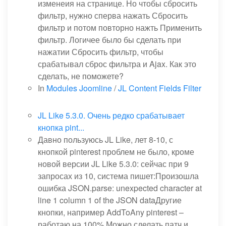
изменеия на странице. Но чтобы сбросить
фильтр, нужно сперва нажать Сбросить
фильтр и потом повторно нажть Применить
фильтр. Логичее было бы сделать при
нажатии Сбросить фильтр, чтобы
срабатывал сброс фильтра и Ajax. Как это
сделать, не поможете?
In
Modules Joomline
/
JL Content Fields Filter
JL Like 5.3.0. Очень редко срабатывает
кнопка pint...
Давно пользуюсь JL Like, лет 8-10, с
кнопкой pinterest проблем не было, кроме
новой версии JL Like 5.3.0: сейчас при 9
запросах из 10, система пишет:Произошла
ошибка JSON.parse: unexpected character at
line 1 column 1 of the JSON dataДругие
кнопки, например AddToAny pinterest –
работаю на 100%.Можно сделать патч и