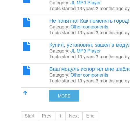
Category:
JL MP3 Player
Topic started 13 years 2 months ago b
Не понятно! Как поменять город!
Category:
Other components
Topic started 13 years 3 months ago b
Купил, установил, зашел в моду
Category:
JL MP3 Player
Topic started 13 years 3 months ago b
Ваш модуль испортил мне шабло
Category:
Other components
Topic started 13 years 3 months ago b
MORE
Start
Prev
1
Next
End