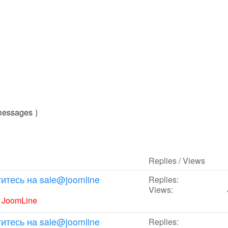
messages )
Replies / Views
итесь на sale@joomline
Replies:
Views:
y
JoomLine
итесь на sale@joomline
Replies: