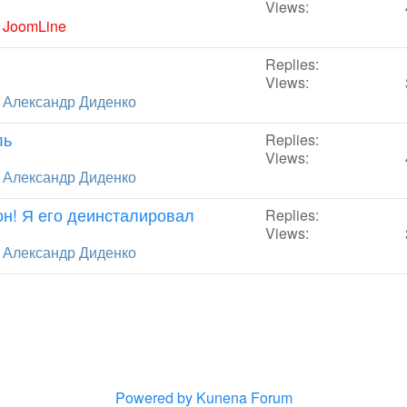
Views:
y
JoomLine
Replies:
Views:
y
Александр Диденко
ль
Replies:
Views:
y
Александр Диденко
н! Я его деинсталировал
Replies:
Views:
y
Александр Диденко
Powered by
Kunena Forum