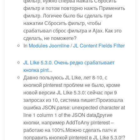
фильтр, нужно сперва нажать Сбросить
фильтр и потом повторно нажть Применить
фильтр. Логичее было бы сделать при
нажатии Сбросить фильтр, чтобы
срабатывал сброс фильтра и Ajax. Как это
сделать, не поможете?
In
Modules Joomline
/
JL Content Fields Filter
JL Like 5.3.0. Очень редко срабатывает
кнопка pint...
Давно пользуюсь JL Like, лет 8-10, с
кнопкой pinterest проблем не было, кроме
новой версии JL Like 5.3.0: сейчас при 9
запросах из 10, система пишет:Произошла
ошибка JSON.parse: unexpected character at
line 1 column 1 of the JSON dataДругие
кнопки, например AddToAny pinterest –
работаю на 100%.Можно сделать патч и
поправить кнопкой pinterest в JL Like 5.3.0!?