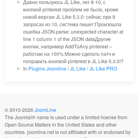
Давно пользуюсь JL Like, лет 8-10, с
кнопкой pinterest проблем не было, кроме
новой версии JL Like 5.3.0: сейчас при 9
запросах из 10, система пишет:Произошла
ошибка JSON.parse: unexpected character at
line 1 column 1 of the JSON dataДругие
кнопки, например AddToAny pinterest –
работаю на 100%.Можно сделать патч и
поправить кнопкой pinterest в JL Like 5.3.0!?
In
Plugins Joomline
/
JL Like / JL Like PRO
© 2010-
2026
JoomLine
The Joomla!® name is used under a limited license from
Open Source Matters in the United States and other
countries. joomline.net is not affiliated with or endorsed by