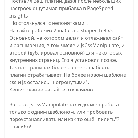
Поставил Ваш плагин, даже после небольших
настроек ощутимая прибавка в PageSpeed
Insights
.Но столкнулся "с непонятками".
На сайте рабочих 2 шаблона shaper_helix3
Основной, на котором делал и отлаживал сайт
и расширения, в том числе и JsCssManipulate, и
второй (дублировал основной) для некоторых
внутренних страниц. Его я установил позже.
Так на страницах более раннего шаблона
плагин отрабатывает. На более новом шаблоне
css и js остались "нетронутыми".
Кеширование на сайте отключено.
Вопрос: JsCssManipulate так и должен работать
только с одним шаблоном, или пробовать
переустанавливать или как-то ещё "пилить"?
Спасибо!