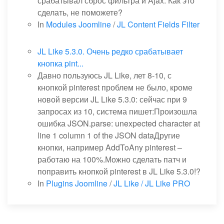
срабатывал сброс фильтра и Ajax. Как это
сделать, не поможете?
In
Modules Joomline
/
JL Content Fields Filter
JL Like 5.3.0. Очень редко срабатывает
кнопка pint...
Давно пользуюсь JL Like, лет 8-10, с
кнопкой pinterest проблем не было, кроме
новой версии JL Like 5.3.0: сейчас при 9
запросах из 10, система пишет:Произошла
ошибка JSON.parse: unexpected character at
line 1 column 1 of the JSON dataДругие
кнопки, например AddToAny pinterest –
работаю на 100%.Можно сделать патч и
поправить кнопкой pinterest в JL Like 5.3.0!?
In
Plugins Joomline
/
JL Like / JL Like PRO