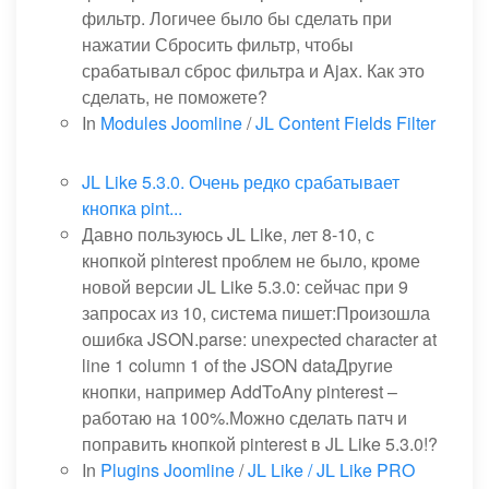
фильтр. Логичее было бы сделать при
нажатии Сбросить фильтр, чтобы
срабатывал сброс фильтра и Ajax. Как это
сделать, не поможете?
In
Modules Joomline
/
JL Content Fields Filter
JL Like 5.3.0. Очень редко срабатывает
кнопка pint...
Давно пользуюсь JL Like, лет 8-10, с
кнопкой pinterest проблем не было, кроме
новой версии JL Like 5.3.0: сейчас при 9
запросах из 10, система пишет:Произошла
ошибка JSON.parse: unexpected character at
line 1 column 1 of the JSON dataДругие
кнопки, например AddToAny pinterest –
работаю на 100%.Можно сделать патч и
поправить кнопкой pinterest в JL Like 5.3.0!?
In
Plugins Joomline
/
JL Like / JL Like PRO