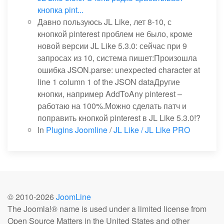
кнопка pint...
Давно пользуюсь JL Like, лет 8-10, с
кнопкой pinterest проблем не было, кроме
новой версии JL Like 5.3.0: сейчас при 9
запросах из 10, система пишет:Произошла
ошибка JSON.parse: unexpected character at
line 1 column 1 of the JSON dataДругие
кнопки, например AddToAny pinterest –
работаю на 100%.Можно сделать патч и
поправить кнопкой pinterest в JL Like 5.3.0!?
In
Plugins Joomline
/
JL Like / JL Like PRO
© 2010-
2026
JoomLine
The Joomla!® name is used under a limited license from
Open Source Matters in the United States and other