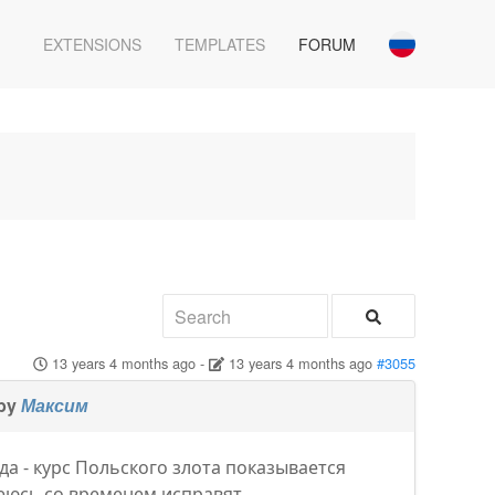
EXTENSIONS
TEMPLATES
FORUM
13 years 4 months ago
-
13 years 4 months ago
#3055
 by
Максим
да - курс Польского злота показывается
деюсь со временем исправят.