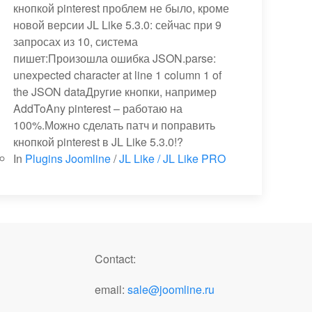
кнопкой pinterest проблем не было, кроме
новой версии JL Like 5.3.0: сейчас при 9
запросах из 10, система
пишет:Произошла ошибка JSON.parse:
unexpected character at line 1 column 1 of
the JSON dataДругие кнопки, например
AddToAny pinterest – работаю на
100%.Можно сделать патч и поправить
кнопкой pinterest в JL Like 5.3.0!?
In
Plugins Joomline
/
JL Like / JL Like PRO
Contact:
email:
sale@joomline.ru