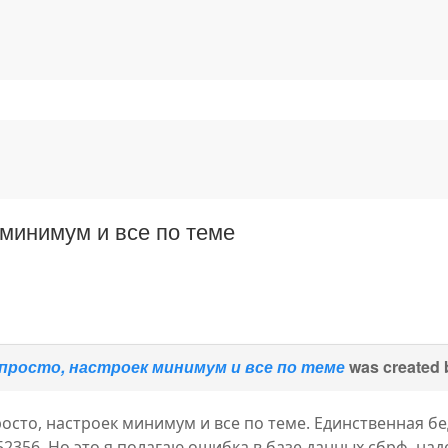
 минимум и все по теме
просто, настроек минимум и все по теме
was created
осто, настроек минимум и все по теме. Единственная бе
,52356. Но это я полагаю ошибка в базе данных сбрф, на