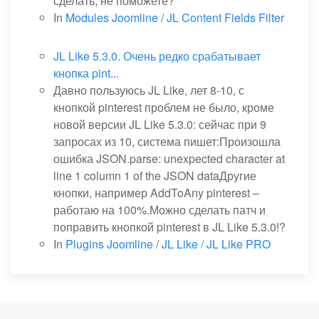
сделать, не поможете?
In
Modules Joomline
/
JL Content Fields Filter
JL Like 5.3.0. Очень редко срабатывает
кнопка pint...
Давно пользуюсь JL Like, лет 8-10, с
кнопкой pinterest проблем не было, кроме
новой версии JL Like 5.3.0: сейчас при 9
запросах из 10, система пишет:Произошла
ошибка JSON.parse: unexpected character at
line 1 column 1 of the JSON dataДругие
кнопки, например AddToAny pinterest –
работаю на 100%.Можно сделать патч и
поправить кнопкой pinterest в JL Like 5.3.0!?
In
Plugins Joomline
/
JL Like / JL Like PRO