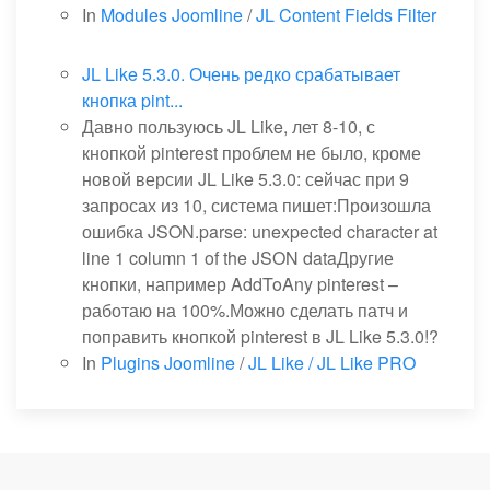
In
Modules Joomline
/
JL Content Fields Filter
JL Like 5.3.0. Очень редко срабатывает
кнопка pint...
Давно пользуюсь JL Like, лет 8-10, с
кнопкой pinterest проблем не было, кроме
новой версии JL Like 5.3.0: сейчас при 9
запросах из 10, система пишет:Произошла
ошибка JSON.parse: unexpected character at
line 1 column 1 of the JSON dataДругие
кнопки, например AddToAny pinterest –
работаю на 100%.Можно сделать патч и
поправить кнопкой pinterest в JL Like 5.3.0!?
In
Plugins Joomline
/
JL Like / JL Like PRO