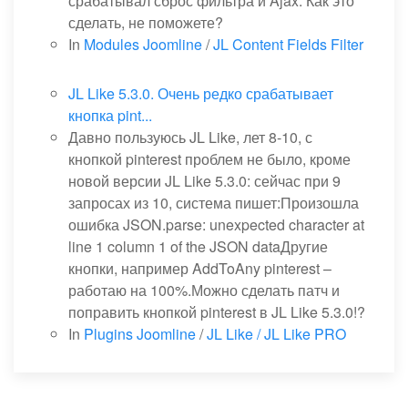
срабатывал сброс фильтра и Ajax. Как это
сделать, не поможете?
In
Modules Joomline
/
JL Content Fields Filter
JL Like 5.3.0. Очень редко срабатывает
кнопка pint...
Давно пользуюсь JL Like, лет 8-10, с
кнопкой pinterest проблем не было, кроме
новой версии JL Like 5.3.0: сейчас при 9
запросах из 10, система пишет:Произошла
ошибка JSON.parse: unexpected character at
line 1 column 1 of the JSON dataДругие
кнопки, например AddToAny pinterest –
работаю на 100%.Можно сделать патч и
поправить кнопкой pinterest в JL Like 5.3.0!?
In
Plugins Joomline
/
JL Like / JL Like PRO