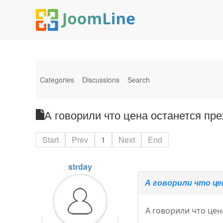
Categories
Discussions
Search
А говорили что цена останется пре
Start
Prev
1
Next
End
strday
А говорили что це
А говорили что цен