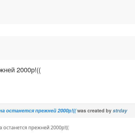
жней 2000р!((
на останется прежней 2000р!((
was created by
strday
а останется прежней 2000р!((