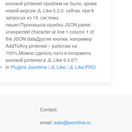
кнопкой pinterest проблем не было, кроме
новой версии JL Like 5.3.0: сейчас при 9
запросах из 10, система
пишет:Произошла ошибка JSON.parse:
unexpected character at line 1 column 1 of
the JSON dataДругие кнопки, например
AddToAny pinterest – работаю на
100%.Можно сделать патч и поправить
кнопкой pinterest в JL Like 5.3.0!?
In
Plugins Joomline
/
JL Like / JL Like PRO
Contact:
email:
sale@joomline.ru