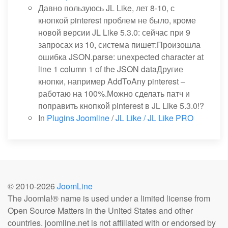
Давно пользуюсь JL Like, лет 8-10, с
кнопкой pinterest проблем не было, кроме
новой версии JL Like 5.3.0: сейчас при 9
запросах из 10, система пишет:Произошла
ошибка JSON.parse: unexpected character at
line 1 column 1 of the JSON dataДругие
кнопки, например AddToAny pinterest –
работаю на 100%.Можно сделать патч и
поправить кнопкой pinterest в JL Like 5.3.0!?
In
Plugins Joomline
/
JL Like / JL Like PRO
© 2010-
2026
JoomLine
The Joomla!® name is used under a limited license from
Open Source Matters in the United States and other
countries. joomline.net is not affiliated with or endorsed by