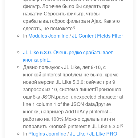
фильтр. Логичее было бы сделать при
нажатии Сбросить фильтр, чтобы
срабатывал сброс фильтра и Ajax. Как это
сделать, не поможете?
In
Modules Joomline
/
JL Content Fields Filter
JL Like 5.3.0. Очень редко срабатывает
кнопка pint...
Давно пользуюсь JL Like, лет 8-10, с
кнопкой pinterest проблем не было, кроме
новой версии JL Like 5.3.0: сейчас при 9
запросах из 10, система пишет:Произошла
ошибка JSON.parse: unexpected character at
line 1 column 1 of the JSON dataДругие
кнопки, например AddToAny pinterest –
работаю на 100%.Можно сделать патч и
поправить кнопкой pinterest в JL Like 5.3.0!?
In
Plugins Joomline
/
JL Like / JL Like PRO