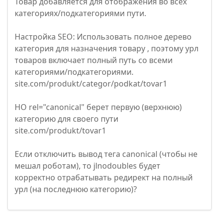
Товар добавляется для отображения во всех
категориях/подкатегориями пути.
Настройка SEO: Использовать полное дерево
категория для назначения товару , поэтому урл
товаров включает полный путь со всеми
категориями/подкатегориями.
site.com/produkt/categor/podkat/tovar1
НО rel="canonical" берет первую (верхнюю)
категорию для своего пути
site.com/produkt/tovar1
Если отключить вывод тега canonical (чтобы не
мешал роботам), то jlnodoubles будет
корректно отрабатывать редирект на полный
урл (на последнюю категорию)?