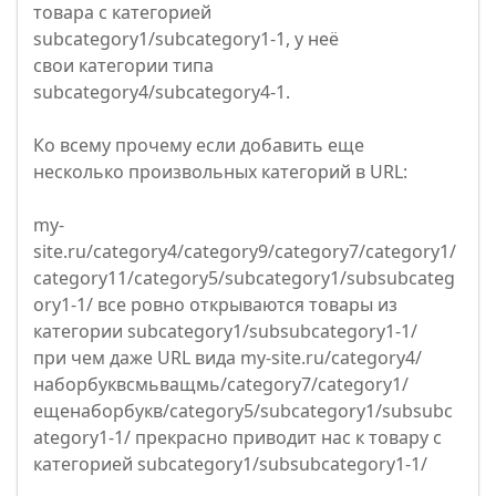
товара с категорией
subcategory1/subcategory1-1, у неё
свои категории типа
subcategory4/subcategory4-1.
Ко всему прочему если добавить еще
несколько произвольных категорий в URL:
my-
site.ru/category4/category9/category7/category1/
category11/category5/subcategory1/subsubcateg
ory1-1/ все ровно открываются товары из
категории subcategory1/subsubcategory1-1/
при чем даже URL вида my-site.ru/category4/
наборбуквсмьващмь/category7/category1/
ещенаборбукв/category5/subcategory1/subsubc
ategory1-1/ прекрасно приводит нас к товару с
категорией subcategory1/subsubcategory1-1/