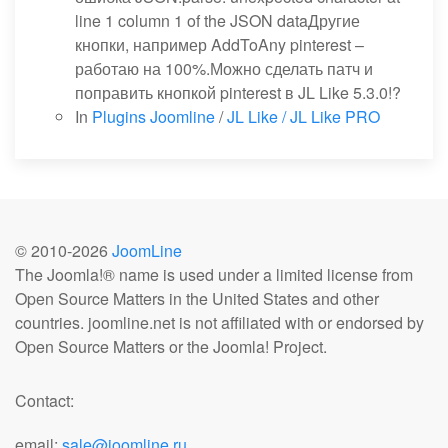
line 1 column 1 of the JSON dataДругие
кнопки, например AddToAny pinterest –
работаю на 100%.Можно сделать патч и
поправить кнопкой pinterest в JL Like 5.3.0!?
In
Plugins Joomline
/
JL Like / JL Like PRO
© 2010-
2026
JoomLine
The Joomla!® name is used under a limited license from
Open Source Matters in the United States and other
countries. joomline.net is not affiliated with or endorsed by
Open Source Matters or the Joomla! Project.
Contact:
email:
sale@joomline.ru