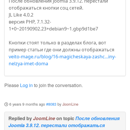
После обновления Joomla 3.9.12. перестали
отображаться кнопки соц сетей.
JL Like 4.0.2
версия PHP, 7.1.32-
1+0~20190902.23+debian9~1.gbp9d1be7
Кнопки стоят только в разделах блога, вот
пример статьи где они должны отображаться
veito-mage.ru/blog/16-magicheskaya-zashc...iny-
nelzya-imet-doma
Please
Log in
to join the conversation.
6 years 9 months ago
#8083
by
JoomLine
Replied by
JoomLine
on topic
После обновления
Joomla 3.9.12. перестали отображаться