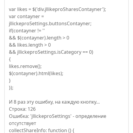
var likes = $('div.jllikeproSharesContayner');
var contayner =
jllickeproSettings.buttonsContayner;
if(contayner != ''
&& $(contayner).length > 0
&& likes.length > 0
&& jllickeproSettings.isCategory == 0)
{
likes.remove();
$(contayner).html(likes);
}
});
И 8 раз эту ошибку, на каждую кнопку...
Строка: 126
Ошибка: 'jllickeproSettings' - определение
отсутствует
collectShareInfo: function () {