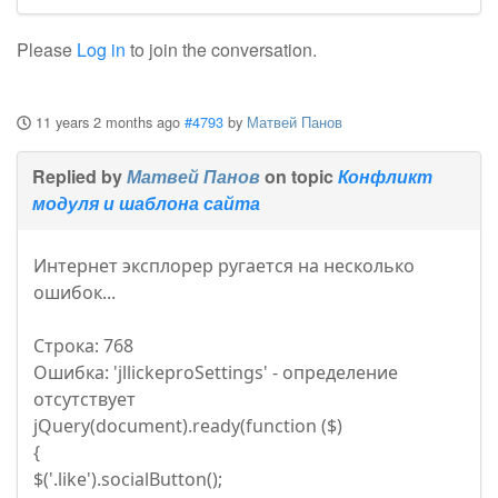
Please
Log in
to join the conversation.
11 years 2 months ago
#4793
by
Матвей Панов
Replied by
Матвей Панов
on topic
Конфликт
модуля и шаблона сайта
Интернет эксплорер ругается на несколько
ошибок...
Строка: 768
Ошибка: 'jllickeproSettings' - определение
отсутствует
jQuery(document).ready(function ($)
{
$('.like').socialButton();