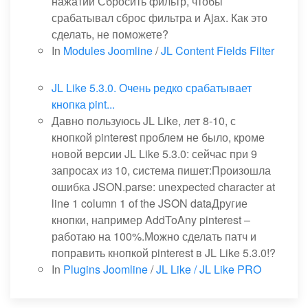
нажатии Сбросить фильтр, чтобы
срабатывал сброс фильтра и Ajax. Как это
сделать, не поможете?
In
Modules Joomline
/
JL Content Fields Filter
JL Like 5.3.0. Очень редко срабатывает
кнопка pint...
Давно пользуюсь JL Like, лет 8-10, с
кнопкой pinterest проблем не было, кроме
новой версии JL Like 5.3.0: сейчас при 9
запросах из 10, система пишет:Произошла
ошибка JSON.parse: unexpected character at
line 1 column 1 of the JSON dataДругие
кнопки, например AddToAny pinterest –
работаю на 100%.Можно сделать патч и
поправить кнопкой pinterest в JL Like 5.3.0!?
In
Plugins Joomline
/
JL Like / JL Like PRO