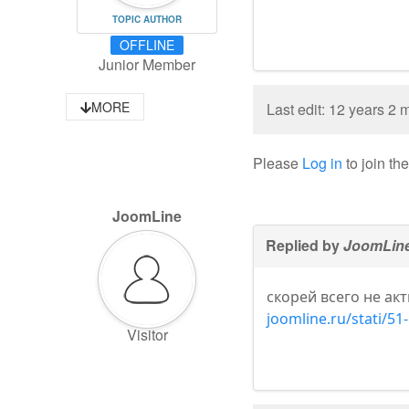
TOPIC AUTHOR
OFFLINE
Junior Member
MORE
Last edit: 12 years 2
Please
Log in
to join th
JoomLine
Replied by
JoomLin
скорей всего не а
joomline.ru/stati/51-p
Visitor