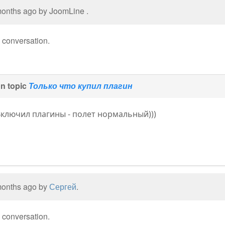
 months ago by
JoomLine
.
e conversation.
n topic
Только что купил плагин
 Включил плагины - полет нормальный)))
 months ago by
Сергей
.
e conversation.