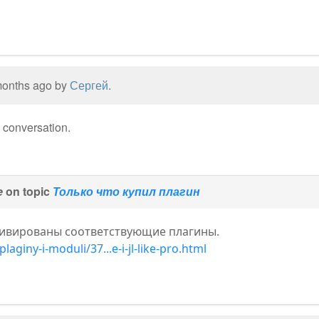
 months ago by
Сергей
.
e conversation.
e
on topic
Только что купил плагин
ктивированы соответствующие плагины.
laginy-i-moduli/37...e-i-jl-like-pro.html