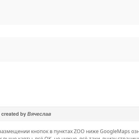
 created by
Вячеслав
 размещении кнопок в пунктах ZOO ниже GoogleMaps оз
выше карты, всё ОК, но нужно, всё-таки, внизу страниц