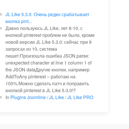
JL Like 5.3.0. Очень редко срабатывает
кнопка pint...
Давно пользуюсь JL Like, лет 8-10, с
кнопкой pinterest проблем не было, кроме
новой версии JL Like 5.3.0: сейчас при 9
запросах из 10, система
пишет:Произошла ошибка JSON.parse:
unexpected character at line 1 column 1 of
the JSON dataДругие кнопки, например
AddToAny pinterest – работаю на
100%.Можно сделать патч и поправить
кнопкой pinterest в JL Like 5.3.0!?
In
Plugins Joomline
/
JL Like / JL Like PRO