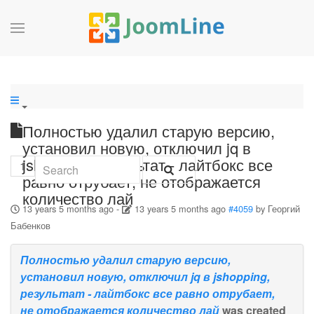
Полностью удалил старую версию,
установил новую, отключил jq в
jshopping, результат - лайтбокс все
1
равно отрубает, не отображается
количество лай
13 years 5 months ago
-
13 years 5 months ago
#4059
by
Георгий
Бабенков
Полностью удалил старую версию,
установил новую, отключил jq в jshopping,
результат - лайтбокс все равно отрубает,
не отображается количество лай
was created