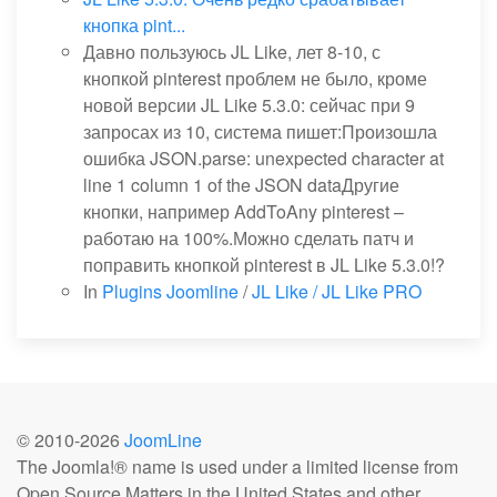
кнопка pint...
Давно пользуюсь JL Like, лет 8-10, с
кнопкой pinterest проблем не было, кроме
новой версии JL Like 5.3.0: сейчас при 9
запросах из 10, система пишет:Произошла
ошибка JSON.parse: unexpected character at
line 1 column 1 of the JSON dataДругие
кнопки, например AddToAny pinterest –
работаю на 100%.Можно сделать патч и
поправить кнопкой pinterest в JL Like 5.3.0!?
In
Plugins Joomline
/
JL Like / JL Like PRO
© 2010-
2026
JoomLine
The Joomla!® name is used under a limited license from
Open Source Matters in the United States and other