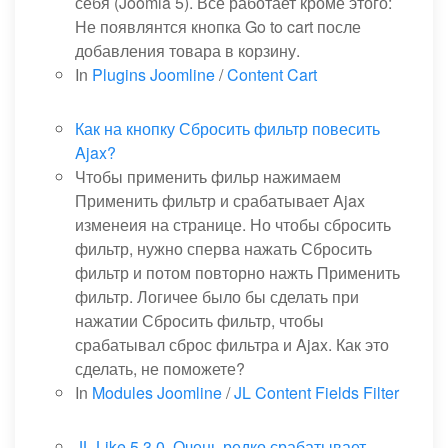
себя (Joomla 5). Все работает кроме этого:
Не появлянтся кнопка Go to cart после
добавления товара в корзину.
In
Plugins Joomline
/
Content Cart
Как на кнопку Сбросить фильтр повесить
Ajax?
Чтобы применить фильр нажимаем
Применить фильтр и срабатывает Ajax
изменеия на странице. Но чтобы сбросить
фильтр, нужно сперва нажать Сбросить
фильтр и потом повторно нажть Применить
фильтр. Логичее было бы сделать при
нажатии Сбросить фильтр, чтобы
срабатывал сброс фильтра и Ajax. Как это
сделать, не поможете?
In
Modules Joomline
/
JL Content Fields Filter
JL Like 5.3.0. Очень редко срабатывает