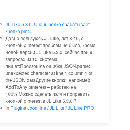
JL Like 5.3.0. Очень редко срабатывает
кнопка pint...
Давно пользуюсь JL Like, лет 8-10, с
кнопкой pinterest проблем не было, кроме
новой версии JL Like 5.3.0: сейчас при 9
запросах из 10, система
пишет:Произошла ошибка JSON.parse:
unexpected character at line 1 column 1 of
the JSON dataДругие кнопки, например
AddToAny pinterest – работаю на
100%.Можно сделать патч и поправить
кнопкой pinterest в JL Like 5.3.0!?
In
Plugins Joomline
/
JL Like / JL Like PRO