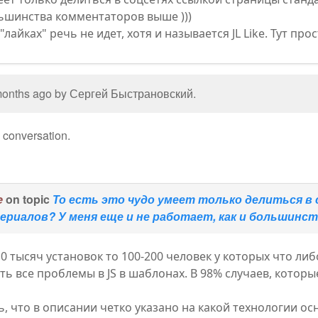
льшинства комментаторов выше )))
"лайках" речь не идет, хотя и называется JL Like. Тут про
 months ago by
Сергей Быстрановский
.
e conversation.
e
on topic
То есть это чудо умеет только делиться в
риалов? У меня еще и не работает, как и большинст
10 тысяч установок то 100-200 человек у которых что ли
 все проблемы в JS в шаблонах. В 98% случаев, которые
, что в описании четко указано на какой технологии осн