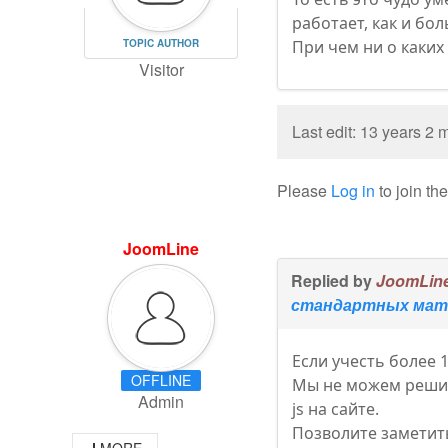
работает, как и бо
TOPIC AUTHOR
При чем ни о каких 
Visitor
Last edit: 13 years 2
Please
Log in
to join th
JoomLine
Replied by
JoomLin
стандартных мате
Если учесть более 
OFFLINE
Мы не можем решить
Admin
js на сайте.
Позволите заметить