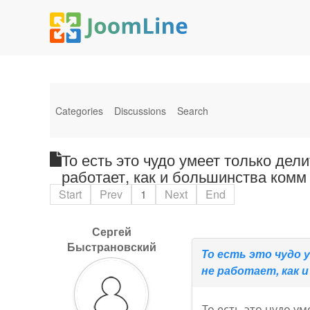
Categories
Discussions
Search
То есть это чудо умеет только де
работает, как и большинства комм
Start
Prev
1
Next
End
Сергей
Быстрановский
То есть это чудо
не работает, как 
То есть это чудо у