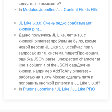
сделать, не поможете?
In
Modules Joomline
/
JL Content Fields Filter
JL Like 5.3.0. Очень редко срабатывает
кнопка pint...
Давно пользуюсь JL Like, лет 8-10, с
кнопкой pinterest проблем не было, кроме
новой версии JL Like 5.3.0: сейчас при 9
запросах из 10, система пишет:Произошла
ошибка JSON.parse: unexpected character at
line 1 column 1 of the JSON dataДругие
кнопки, например AddToAny pinterest –
работаю на 100%.Можно сделать патч и
поправить кнопкой pinterest в JL Like 5.3.0!?
In
Plugins Joomline
/
JL Like / JL Like PRO