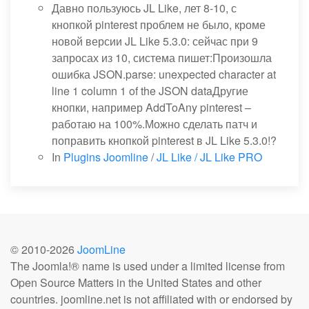
Давно пользуюсь JL Like, лет 8-10, с
кнопкой pinterest проблем не было, кроме
новой версии JL Like 5.3.0: сейчас при 9
запросах из 10, система пишет:Произошла
ошибка JSON.parse: unexpected character at
line 1 column 1 of the JSON dataДругие
кнопки, например AddToAny pinterest –
работаю на 100%.Можно сделать патч и
поправить кнопкой pinterest в JL Like 5.3.0!?
In
Plugins Joomline
/
JL Like / JL Like PRO
© 2010-
2026
JoomLine
The Joomla!® name is used under a limited license from
Open Source Matters in the United States and other
countries. joomline.net is not affiliated with or endorsed by