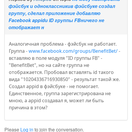
фэйсбук и одноклассникив фэйсбуке создал
группу, сделал приложение добавляю
Facebook appidи ID группы FBничего не
отображает н
Аналогичная проблема - фэйсбук не работает.
Группа -
www.facebook.com/groups/BenefitBet/
-
вставляю в поле модуля "ID группы FB" -
"BenefitBet", но на сайте группа не
отображается. Пробовал вставлять id такого
вида "10204336716930850" - результат такой же.
Создал appid в фэйсбуке - не помогает.
Единственное, группа зарегистрирована не
мною, а appid создавал я, может ли быть
причина в этом?
Please
Log in
to join the conversation.