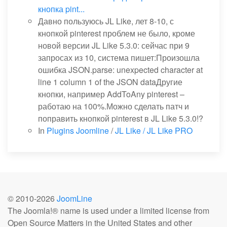
кнопка pint...
Давно пользуюсь JL Like, лет 8-10, с
кнопкой pinterest проблем не было, кроме
новой версии JL Like 5.3.0: сейчас при 9
запросах из 10, система пишет:Произошла
ошибка JSON.parse: unexpected character at
line 1 column 1 of the JSON dataДругие
кнопки, например AddToAny pinterest –
работаю на 100%.Можно сделать патч и
поправить кнопкой pinterest в JL Like 5.3.0!?
In
Plugins Joomline
/
JL Like / JL Like PRO
© 2010-
2026
JoomLine
The Joomla!® name is used under a limited license from
Open Source Matters in the United States and other