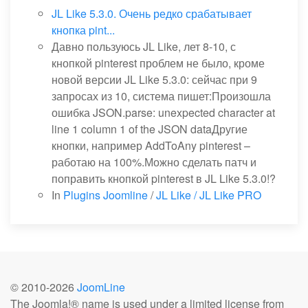
JL Like 5.3.0. Очень редко срабатывает
кнопка pint...
Давно пользуюсь JL Like, лет 8-10, с
кнопкой pinterest проблем не было, кроме
новой версии JL Like 5.3.0: сейчас при 9
запросах из 10, система пишет:Произошла
ошибка JSON.parse: unexpected character at
line 1 column 1 of the JSON dataДругие
кнопки, например AddToAny pinterest –
работаю на 100%.Можно сделать патч и
поправить кнопкой pinterest в JL Like 5.3.0!?
In
Plugins Joomline
/
JL Like / JL Like PRO
© 2010-
2026
JoomLine
The Joomla!® name is used under a limited license from