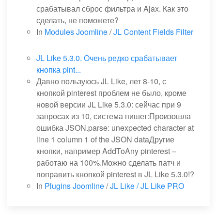
срабатывал сброс фильтра и Ajax. Как это
сделать, не поможете?
In
Modules Joomline
/
JL Content Fields Filter
JL Like 5.3.0. Очень редко срабатывает
кнопка pint...
Давно пользуюсь JL Like, лет 8-10, с
кнопкой pinterest проблем не было, кроме
новой версии JL Like 5.3.0: сейчас при 9
запросах из 10, система пишет:Произошла
ошибка JSON.parse: unexpected character at
line 1 column 1 of the JSON dataДругие
кнопки, например AddToAny pinterest –
работаю на 100%.Можно сделать патч и
поправить кнопкой pinterest в JL Like 5.3.0!?
In
Plugins Joomline
/
JL Like / JL Like PRO