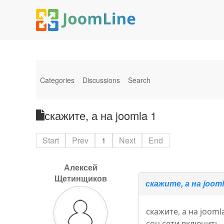
Categories
Discussions
Search
скажите, а на joomla 1
Start
Prev
1
Next
End
Алексей
Щетинщиков
скажите, а на jooml
скажите, а на joom
соц сети включить.