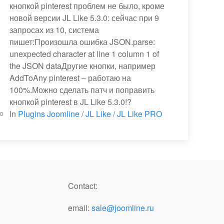
кнопкой pinterest проблем не было, кроме
новой версии JL Like 5.3.0: сейчас при 9
запросах из 10, система
пишет:Произошла ошибка JSON.parse:
unexpected character at line 1 column 1 of
the JSON dataДругие кнопки, например
AddToAny pinterest – работаю на
100%.Можно сделать патч и поправить
кнопкой pinterest в JL Like 5.3.0!?
In
Plugins Joomline
/
JL Like / JL Like PRO
Contact:
email:
sale@joomline.ru