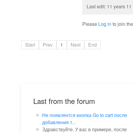
Last edit: 11 years 1
Please
Log in
to join th
Start
Prev
1
Next
End
Last from the forum
Не появлянтся кнопка Go to cart после
добавления т...
Здравствуйте. У вас в примере, после