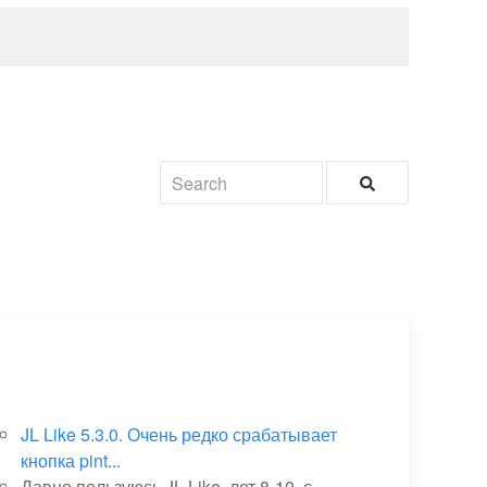
JL Like 5.3.0. Очень редко срабатывает
кнопка pint...
Давно пользуюсь JL Like, лет 8-10, с