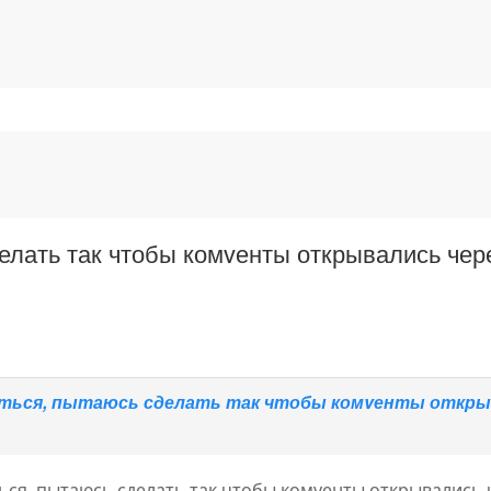
лать так чтобы комvенты открывались через
ься, пытаюсь сделать так чтобы комvенты открывал
ся, пытаюсь сделать так чтобы комvенты открывались че