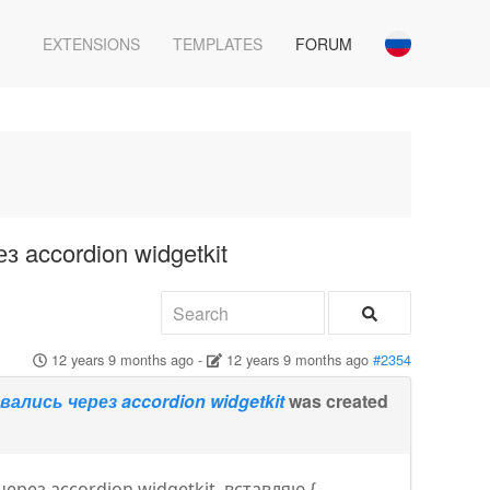
EXTENSIONS
TEMPLATES
FORUM
 accordion widgetkit
12 years 9 months ago
-
12 years 9 months ago
#2354
ись через accordion widgetkit
was created
рез accordion widgetkit. вставляю {