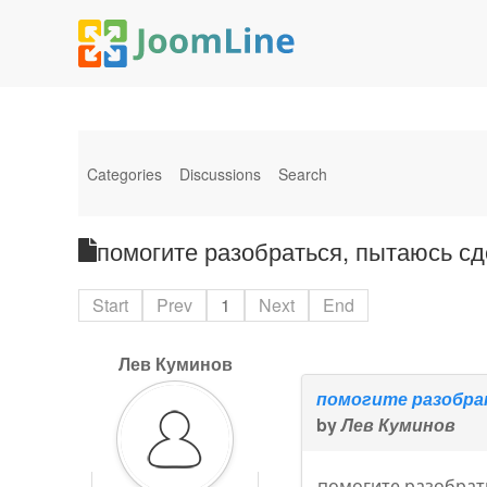
Categories
Discussions
Search
помогите разобраться, пытаюсь сде
Start
Prev
1
Next
End
Лев Куминов
помогите разобрат
by
Лев Куминов
помогите разобрать