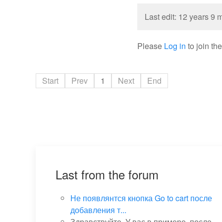
Last edit: 12 years 9
Please
Log in
to join th
Start
Prev
1
Next
End
Last from the forum
Не появлянтся кнопка Go to cart после
добавления т...
Здравствуйте. У вас в примере, после