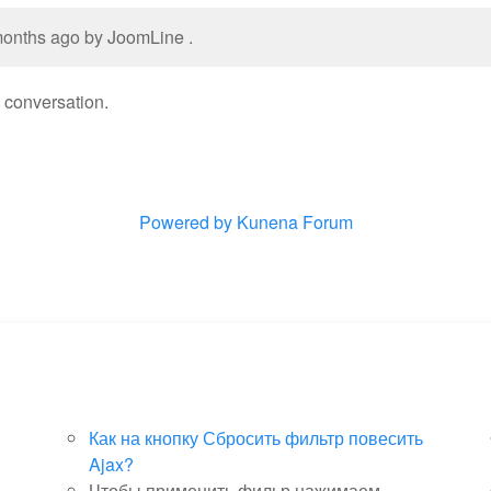
 months ago by
JoomLine
.
e conversation.
Powered by
Kunena Forum
Как на кнопку Сбросить фильтр повесить
Ajax?
Чтобы применить фильр нажимаем