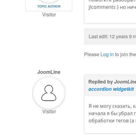
jlcomments } но ни
TOPIC AUTHOR
Visitor
Last edit: 12 years 9
Please
Log in
to join th
JoomLine
Replied by
JoomLin
accordion widgetkit
Я не могу сказать,
Visitor
начала я бы убрал п
обработки тегов (а 