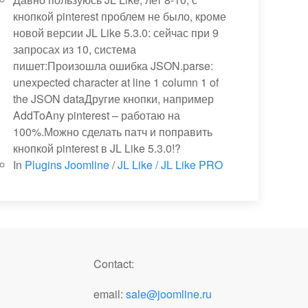
кнопкой pinterest проблем не было, кроме
новой версии JL Like 5.3.0: сейчас при 9
запросах из 10, система
пишет:Произошла ошибка JSON.parse:
unexpected character at line 1 column 1 of
the JSON dataДругие кнопки, например
AddToAny pinterest – работаю на
100%.Можно сделать патч и поправить
кнопкой pinterest в JL Like 5.3.0!?
In
Plugins Joomline
/
JL Like / JL Like PRO
Contact:
email:
sale@joomline.ru