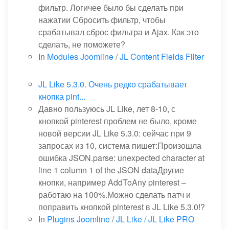
фильтр. Логичее было бы сделать при
нажатии Сбросить фильтр, чтобы
срабатывал сброс фильтра и Ajax. Как это
сделать, не поможете?
In
Modules Joomline
/
JL Content Fields Filter
JL Like 5.3.0. Очень редко срабатывает
кнопка pint...
Давно пользуюсь JL Like, лет 8-10, с
кнопкой pinterest проблем не было, кроме
новой версии JL Like 5.3.0: сейчас при 9
запросах из 10, система пишет:Произошла
ошибка JSON.parse: unexpected character at
line 1 column 1 of the JSON dataДругие
кнопки, например AddToAny pinterest –
работаю на 100%.Можно сделать патч и
поправить кнопкой pinterest в JL Like 5.3.0!?
In
Plugins Joomline
/
JL Like / JL Like PRO