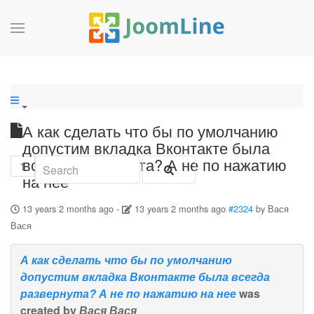
А как сделать что бы по умолчанию
допустим вкладка Вконтакте была
всегда развернута? А не по нажатию
1
на нее
13 years 2 months ago
-
13 years 2 months ago
#2324
by
Вася
Вася
А как сделать что бы по умолчанию
допустим вкладка Вконтакте была всегда
развернута? А не по нажатию на нее
was
created by
Вася Вася