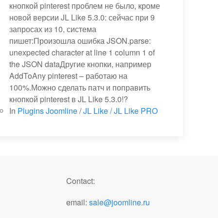
кнопкой pinterest проблем не было, кроме
новой версии JL Like 5.3.0: сейчас при 9
запросах из 10, система
пишет:Произошла ошибка JSON.parse:
unexpected character at line 1 column 1 of
the JSON dataДругие кнопки, например
AddToAny pinterest – работаю на
100%.Можно сделать патч и поправить
кнопкой pinterest в JL Like 5.3.0!?
In
Plugins Joomline
/
JL Like / JL Like PRO
Contact:
email:
sale@joomline.ru