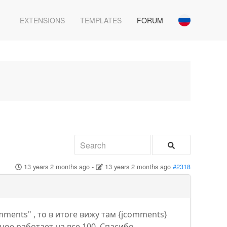
EXTENSIONS
TEMPLATES
FORUM
13 years 2 months ago
-
13 years 2 months ago
#2318
ments" , то в итоге вижу там {jcomments}
ное работает на все 100. Спасибо