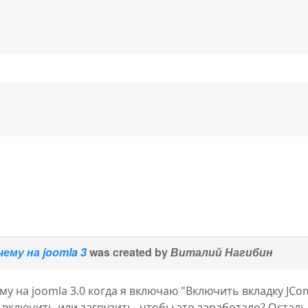
ему на joomla 3
was created by
Виталий Нагибин
му на joomla 3.0 когда я включаю "Включить вкладку JCom
включить или загрузить, чтобы это заработало? Осталь