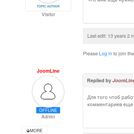
TOPIC AUTHOR
Visitor
Last edit: 13 years 2
Please
Log in
to join th
JoomLine
Replied by
JoomLin
Для того чтоб рабо
комментариев еще 
OFFLINE
Admin
MORE