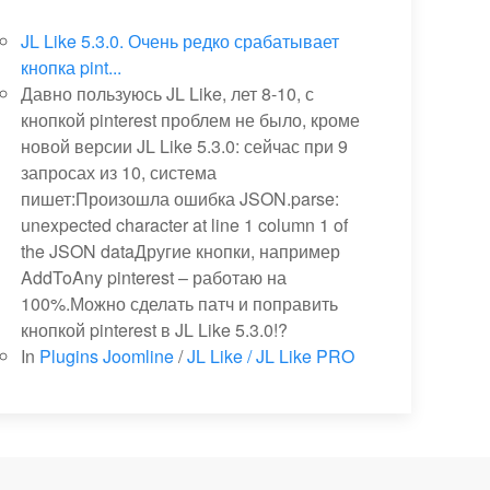
JL Like 5.3.0. Очень редко срабатывает
кнопка pint...
Давно пользуюсь JL Like, лет 8-10, с
кнопкой pinterest проблем не было, кроме
новой версии JL Like 5.3.0: сейчас при 9
запросах из 10, система
пишет:Произошла ошибка JSON.parse:
unexpected character at line 1 column 1 of
the JSON dataДругие кнопки, например
AddToAny pinterest – работаю на
100%.Можно сделать патч и поправить
кнопкой pinterest в JL Like 5.3.0!?
In
Plugins Joomline
/
JL Like / JL Like PRO