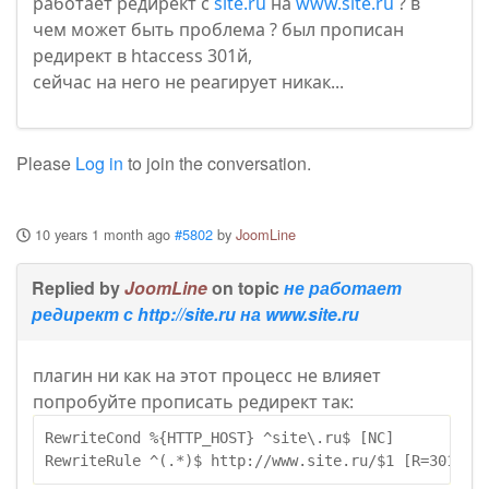
работает редирект с
site.ru
на
www.site.ru
? в
чем может быть проблема ? был прописан
редирект в htaccess 301й,
сейчас на него не реагирует никак...
Please
Log in
to join the conversation.
10 years 1 month ago
#5802
by
JoomLine
Replied by
JoomLine
on topic
не работает
редирект с http://site.ru на www.site.ru
плагин ни как на этот процесс не влияет
попробуйте прописать редирект так:
RewriteCond %
{
HTTP_HOST
}
 ^site\.ru$ 
[
NC
]
RewriteRule ^
(
.*
)
$ http://www.site.ru/$1 
[
R=
301
,L
]