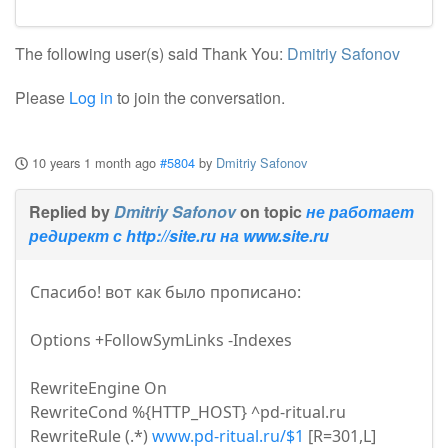
The following user(s) said Thank You:
Dmitriy Safonov
Please
Log in
to join the conversation.
10 years 1 month ago
#5804
by
Dmitriy Safonov
Replied by
Dmitriy Safonov
on topic
не работает
редирект с http://site.ru на www.site.ru
Cпасибо! вот как было прописано:
Options +FollowSymLinks -Indexes
RewriteEngine On
RewriteCond %{HTTP_HOST} ^pd-ritual.ru
RewriteRule (.*)
www.pd-ritual.ru/$1
[R=301,L]