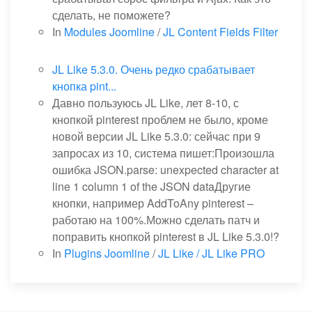
сделать, не поможете?
In
Modules Joomline
/
JL Content Fields Filter
JL Like 5.3.0. Очень редко срабатывает
кнопка pint...
Давно пользуюсь JL Like, лет 8-10, с
кнопкой pinterest проблем не было, кроме
новой версии JL Like 5.3.0: сейчас при 9
запросах из 10, система пишет:Произошла
ошибка JSON.parse: unexpected character at
line 1 column 1 of the JSON dataДругие
кнопки, например AddToAny pinterest –
работаю на 100%.Можно сделать патч и
поправить кнопкой pinterest в JL Like 5.3.0!?
In
Plugins Joomline
/
JL Like / JL Like PRO