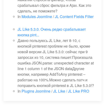
срабатывал сброс фильтра и Ajax. Как это
сделать, не поможете?
In
Modules Joomline
/
JL Content Fields Filter
JL Like 5.3.0. Очень редко срабатывает
кнопка pint...
Давно пользуюсь JL Like, лет 8-10, с
кнопкой pinterest проблем не было, кроме
новой версии JL Like 5.3.0: сейчас при 9
запросах из 10, система пишет:Произошла
ошибка JSON.parse: unexpected character at
line 1 column 1 of the JSON dataДругие
кнопки, например AddToAny pinterest –
работаю на 100%.Можно сделать патч и
поправить кнопкой pinterest в JL Like 5.3.0!?
In
Plugins Joomline
/
JL Like / JL Like PRO