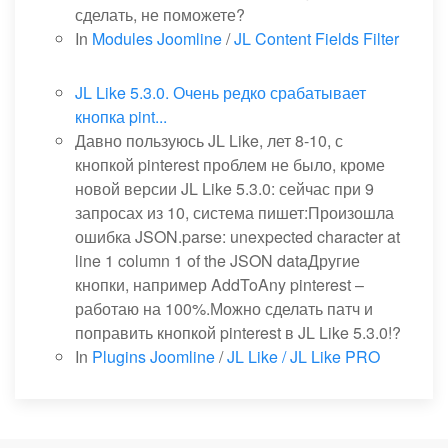
сделать, не поможете?
In
Modules Joomline
/
JL Content Fields Filter
JL Like 5.3.0. Очень редко срабатывает
кнопка pint...
Давно пользуюсь JL Like, лет 8-10, с
кнопкой pinterest проблем не было, кроме
новой версии JL Like 5.3.0: сейчас при 9
запросах из 10, система пишет:Произошла
ошибка JSON.parse: unexpected character at
line 1 column 1 of the JSON dataДругие
кнопки, например AddToAny pinterest –
работаю на 100%.Можно сделать патч и
поправить кнопкой pinterest в JL Like 5.3.0!?
In
Plugins Joomline
/
JL Like / JL Like PRO