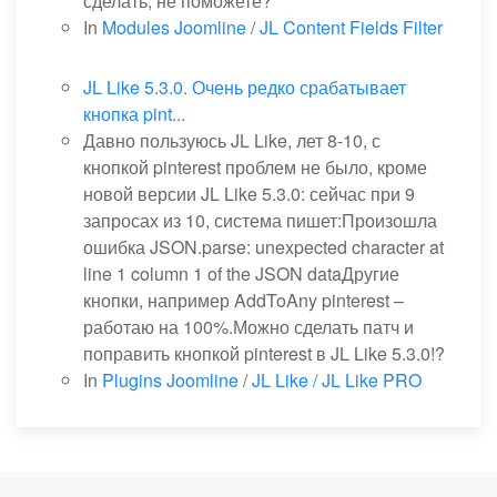
сделать, не поможете?
In
Modules Joomline
/
JL Content Fields Filter
JL Like 5.3.0. Очень редко срабатывает
кнопка pint...
Давно пользуюсь JL Like, лет 8-10, с
кнопкой pinterest проблем не было, кроме
новой версии JL Like 5.3.0: сейчас при 9
запросах из 10, система пишет:Произошла
ошибка JSON.parse: unexpected character at
line 1 column 1 of the JSON dataДругие
кнопки, например AddToAny pinterest –
работаю на 100%.Можно сделать патч и
поправить кнопкой pinterest в JL Like 5.3.0!?
In
Plugins Joomline
/
JL Like / JL Like PRO