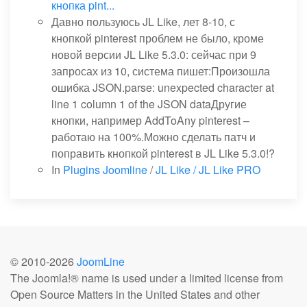
кнопка pint...
Давно пользуюсь JL Like, лет 8-10, с
кнопкой pinterest проблем не было, кроме
новой версии JL Like 5.3.0: сейчас при 9
запросах из 10, система пишет:Произошла
ошибка JSON.parse: unexpected character at
line 1 column 1 of the JSON dataДругие
кнопки, например AddToAny pinterest –
работаю на 100%.Можно сделать патч и
поправить кнопкой pinterest в JL Like 5.3.0!?
In
Plugins Joomline
/
JL Like / JL Like PRO
© 2010-
2026
JoomLine
The Joomla!® name is used under a limited license from
Open Source Matters in the United States and other