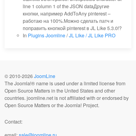
line 1 column 1 of the JSON dataДругие
кнопки, например AddToAny pinterest –
работаю на 100%.Можно сделать патч и
поправить кнопкой pinterest в JL Like 5.3.0!?
In
Plugins Joomline
/
JL Like / JL Like PRO
© 2010-
2026
JoomLine
The Joomla!® name is used under a limited license from
Open Source Matters in the United States and other
countries. joomline.net is not affiliated with or endorsed by
Open Source Matters or the Joomla! Project.
Contact:
email:
sale@joomline.ru